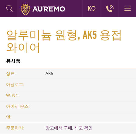
KO
알루미늄 원형, AK5 용접
와이어
유사품
상표:
АК5
아날로그:
W. Nr.:
아이시 운스:
엔:
주문하기:
창고에서 구매, 재고 확인