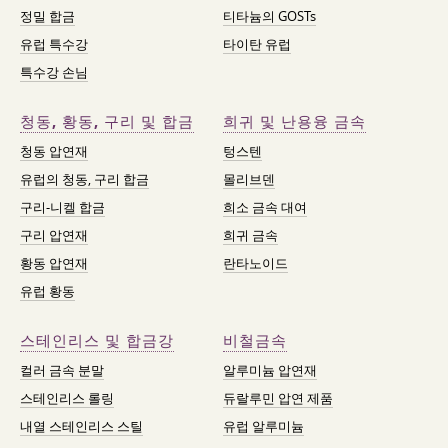
정밀 합금
티타늄의 GOSTs
유럽 특수강
타이탄 유럽
특수강 손님
청동, 황동, 구리 및 합금
희귀 및 난용융 금속
청동 압연재
텅스텐
유럽의 청동, 구리 합금
몰리브덴
구리-니켈 합금
희소 금속 대여
구리 압연재
희귀 금속
황동 압연재
란타노이드
유럽 황동
스테인리스 및 합금강
비철금속
컬러 금속 분말
알루미늄 압연재
스테인리스 롤링
듀랄루민 압연 제품
내열 스테인리스 스틸
유럽 알루미늄