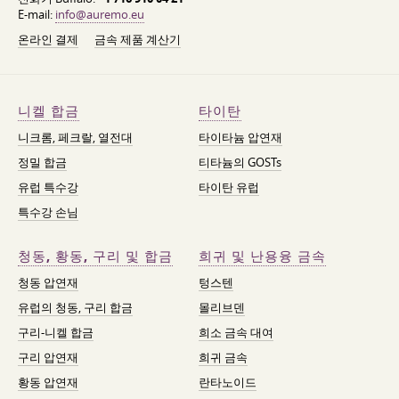
E-mail:
info@auremo.eu
온라인 결제
금속 제품 계산기
니켈 합금
타이탄
니크롬, 페크랄, 열전대
타이타늄 압연재
정밀 합금
티타늄의 GOSTs
유럽 특수강
타이탄 유럽
특수강 손님
청동, 황동, 구리 및 합금
희귀 및 난용융 금속
청동 압연재
텅스텐
유럽의 청동, 구리 합금
몰리브덴
구리-니켈 합금
희소 금속 대여
구리 압연재
희귀 금속
황동 압연재
란타노이드