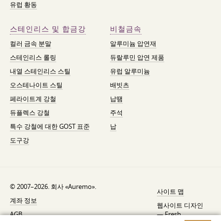
유럽 황동
스테인리스 및 합금강
비철금속
컬러 금속 분말
알루미늄 압연재
스테인리스 롤링
듀랄루민 압연 제품
내열 스테인리스 스틸
유럽 알루미늄
오스테나이트 스틸
배빗츠
페라이트계 강철
납땜
듀플렉스 강철
주석
특수 강철에 대한 GOST 표준
납
도구강
© 2007–2026. 회사 «Auremo».
사이트 맵
계좌 정보
웹사이트 디자인
AGB
—
Fresh