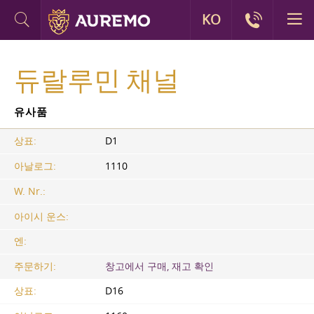
KO
듀랄루민 채널
유사품
상표:
D1
아날로그:
1110
W. Nr.:
아이시 운스:
엔:
주문하기:
창고에서 구매, 재고 확인
상표:
D16