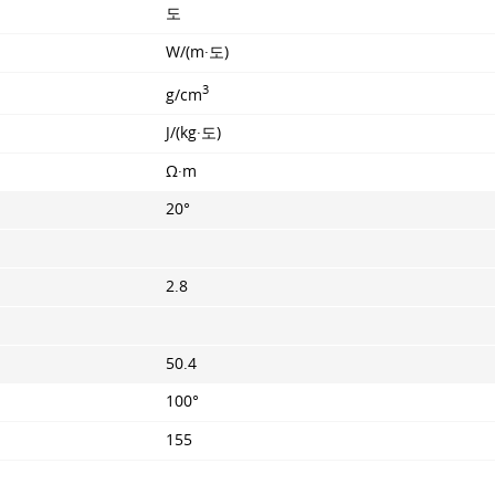
도
W/(m·도)
3
g/cm
J/(kg·도)
Ω·m
20°
2.8
50.4
100°
155