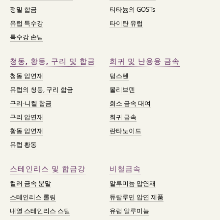
정밀 합금
티타늄의 GOSTs
유럽 특수강
타이탄 유럽
특수강 손님
청동, 황동, 구리 및 합금
희귀 및 난용융 금속
청동 압연재
텅스텐
유럽의 청동, 구리 합금
몰리브덴
구리-니켈 합금
희소 금속 대여
구리 압연재
희귀 금속
황동 압연재
란타노이드
유럽 황동
스테인리스 및 합금강
비철금속
컬러 금속 분말
알루미늄 압연재
스테인리스 롤링
듀랄루민 압연 제품
내열 스테인리스 스틸
유럽 알루미늄