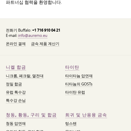
파트너십 협력을 환영합니다.
전화기 Buffalo:
+1 716 910 04 21
E-mail:
info@auremo.eu
온라인 결제
금속 제품 계산기
니켈 합금
타이탄
니크롬, 페크랄, 열전대
타이타늄 압연재
정밀 합금
티타늄의 GOSTs
유럽 특수강
타이탄 유럽
특수강 손님
청동, 황동, 구리 및 합금
희귀 및 난용융 금속
청동 압연재
텅스텐