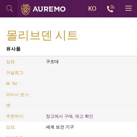
KO
몰리브덴 시트
유사품
상표:
구조대
아날로그:
W. Nr.:
아이시 운스:
엔:
주문하기:
창고에서 구매, 재고 확인
상표:
세계 보건 기구