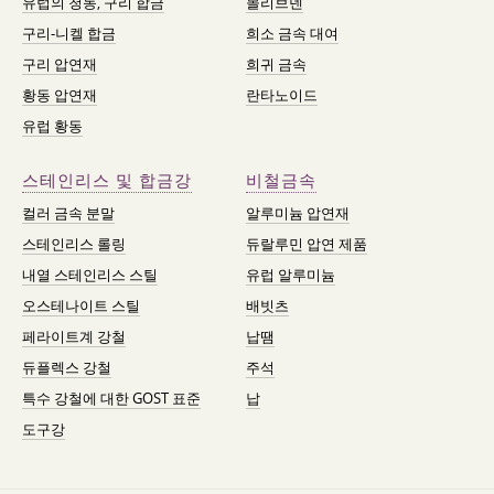
유럽의 청동, 구리 합금
몰리브덴
구리-니켈 합금
희소 금속 대여
구리 압연재
희귀 금속
황동 압연재
란타노이드
유럽 황동
스테인리스 및 합금강
비철금속
컬러 금속 분말
알루미늄 압연재
스테인리스 롤링
듀랄루민 압연 제품
내열 스테인리스 스틸
유럽 알루미늄
오스테나이트 스틸
배빗츠
페라이트계 강철
납땜
듀플렉스 강철
주석
특수 강철에 대한 GOST 표준
납
도구강