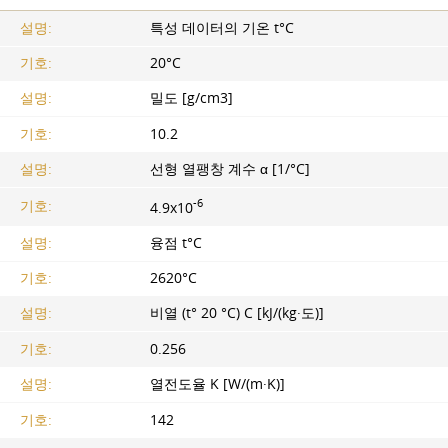
설명:
특성 데이터의 기온 t°C
기호:
20°C
설명:
밀도 [g/cm3]
기호:
10.2
설명:
선형 열팽창 계수 α [1/°C]
-6
기호:
4.9x10
설명:
융점 t°C
기호:
2620°C
설명:
비열 (t° 20 °C) C [kJ/(kg·도)]
기호:
0.256
설명:
열전도율 K [W/(m·K)]
기호:
142