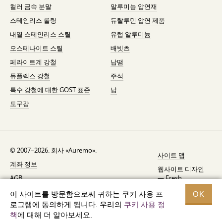
컬러 금속 분말
알루미늄 압연재
스테인리스 롤링
듀랄루민 압연 제품
내열 스테인리스 스틸
유럽 알루미늄
오스테나이트 스틸
배빗츠
페라이트계 강철
납땜
듀플렉스 강철
주석
특수 강철에 대한 GOST 표준
납
도구강
© 2007–2026. 회사 «Auremo».
사이트 맵
계좌 정보
웹사이트 디자인
AGB
—
Fresh
리콜 통지
이 사이트를 방문함으로써 귀하는 쿠키 사용 프
OK
로그램에 동의하게 됩니다. 우리의
쿠키 사용 정
데이터 보호
책
에 대해 더 알아보세요.