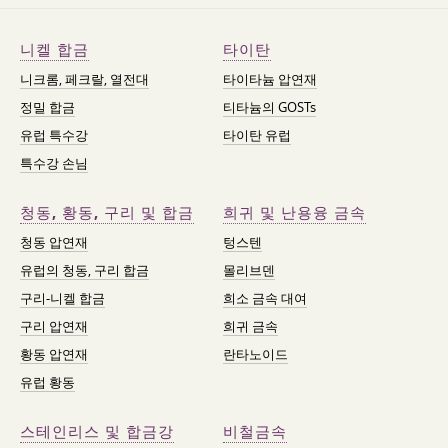
니켈 합금
타이탄
니크롬, 페크랄, 열전대
타이타늄 압연재
정밀 합금
티타늄의 GOSTs
유럽 특수강
타이탄 유럽
특수강 손님
청동, 황동, 구리 및 합금
희귀 및 난용융 금속
청동 압연재
텅스텐
유럽의 청동, 구리 합금
몰리브덴
구리-니켈 합금
희소 금속 대여
구리 압연재
희귀 금속
황동 압연재
란타노이드
유럽 황동
스테인리스 및 합금강
비철금속