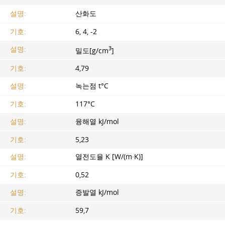
설명:
산화도
기호:
6, 4, -2
3
설명:
밀도[g/cm
]
기호:
4,79
설명:
녹는점 t°C
기호:
117°C
설명:
융해열 kJ/mol
기호:
5,23
설명:
열전도율 K [W/(m·K)]
기호:
0,52
설명:
증발열 kJ/mol
기호:
59,7