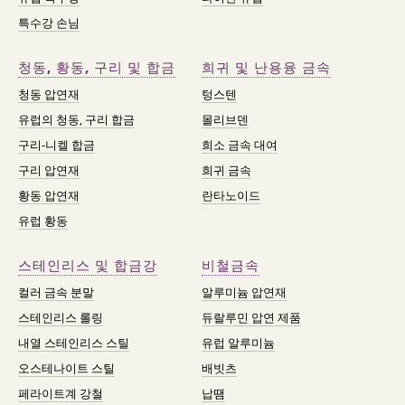
특수강 손님
청동, 황동, 구리 및 합금
희귀 및 난용융 금속
청동 압연재
텅스텐
유럽의 청동, 구리 합금
몰리브덴
구리-니켈 합금
희소 금속 대여
구리 압연재
희귀 금속
황동 압연재
란타노이드
유럽 황동
스테인리스 및 합금강
비철금속
컬러 금속 분말
알루미늄 압연재
스테인리스 롤링
듀랄루민 압연 제품
내열 스테인리스 스틸
유럽 알루미늄
오스테나이트 스틸
배빗츠
페라이트계 강철
납땜