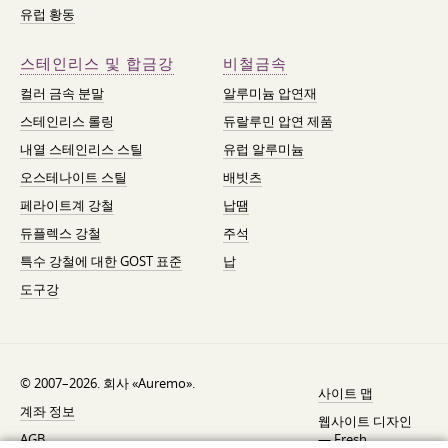
유럽 황동
스테인리스 및 합금강
비철금속
컬러 금속 분말
알루미늄 압연재
스테인리스 롤링
듀랄루민 압연 제품
내열 스테인리스 스틸
유럽 알루미늄
오스테나이트 스틸
배빗츠
페라이트계 강철
납땜
듀플렉스 강철
주석
특수 강철에 대한 GOST 표준
납
도구강
© 2007–2026. 회사 «Auremo».
사이트 맵
계좌 정보
웹사이트 디자인
AGB
—
Fresh