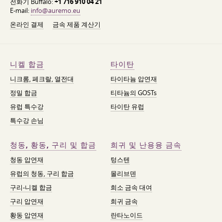
전화기 Buffalo:
+1 716 910 04 21
E-mail:
info@auremo.eu
온라인 결제
금속 제품 계산기
니켈 합금
타이탄
니크롬, 페크랄, 열전대
타이타늄 압연재
정밀 합금
티타늄의 GOSTs
유럽 특수강
타이탄 유럽
특수강 손님
청동, 황동, 구리 및 합금
희귀 및 난용융 금속
청동 압연재
텅스텐
유럽의 청동, 구리 합금
몰리브덴
구리-니켈 합금
희소 금속 대여
구리 압연재
희귀 금속
황동 압연재
란타노이드