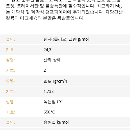
로켓, 트레이서탄 및 불꽃폭탄에 필수적입니다. 최근까지 Mg
는 개막식 및 폐막식 캠프파이어에 추가되었습니다. 과망간산
칼륨과 마그네슘의 분말은 폭발물입니다.
설명:
원자 (몰리오) 질량 g/mol
기호:
24,3
설명:
산화 상태
기호:
2
3
설명:
밀도 [g/cm
]
기호:
1,738
설명:
녹는점 t°C
기호:
650°C
설명:
융해열 kJ/mol