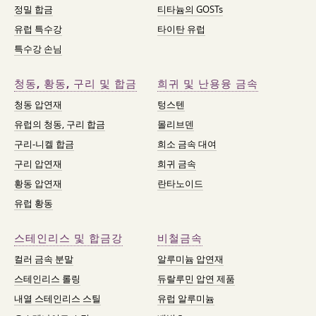
정밀 합금
티타늄의 GOSTs
유럽 특수강
타이탄 유럽
특수강 손님
청동, 황동, 구리 및 합금
희귀 및 난용융 금속
청동 압연재
텅스텐
유럽의 청동, 구리 합금
몰리브덴
구리-니켈 합금
희소 금속 대여
구리 압연재
희귀 금속
황동 압연재
란타노이드
유럽 황동
스테인리스 및 합금강
비철금속
컬러 금속 분말
알루미늄 압연재
스테인리스 롤링
듀랄루민 압연 제품
내열 스테인리스 스틸
유럽 알루미늄