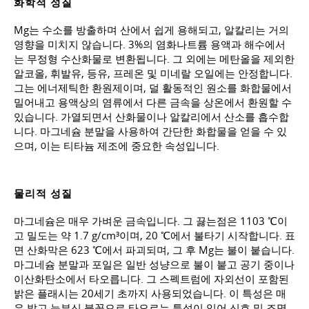
화학적 성질
Mg는 수소를 방출하며 산에서 쉽게 용해되고, 알칼리는 거의
영향을 미치지 않습니다. 3%의 염화나트륨 용액과 해수에서
는 무정형 수산화물로 변환됩니다. 그 외에는 메탄올을 제외한
알코올, 휘발유, 등유, 프레온 및 미네랄 오일에는 안정합니다.
그는 에너제틱한 환원제이며, 덜 활동적인 원소를 화합물에서
밀어내고 용액상의 염류에서 다른 금속을 상온에서 환원할 수
있습니다. 가열되면서 산화물이나 알칼리에서 산소를 흡수합
니다. 마그네슘 분말을 사용하여 간단한 화합물을 얻을 수 있
으며, 이는 티타늄 제조에 중요한 속성입니다.
물리적 성질
마그네슘은 매우 가벼운 금속입니다. 그 끓는점은 1103 ℃이
고 밀도는 약 1.7 g/cm³이며, 20 ℃에서 불타기 시작합니다. 표
면 산화막은 623 ℃에서 파괴되며, 그 후 Mg는 불이 붙습니다.
마그네슘 분말과 포일은 일반 성냥으로 불이 붙고 공기 중이나
이산화탄소에서 타오릅니다. 그 스펙트럼에 자외선이 포함된
밝은 플래시는 20세기 초까지 사용되었습니다. 이 특성은 매
우 밝고 눈부신 불꽃으로 타오르는 특성이 있어 신호 및 조명