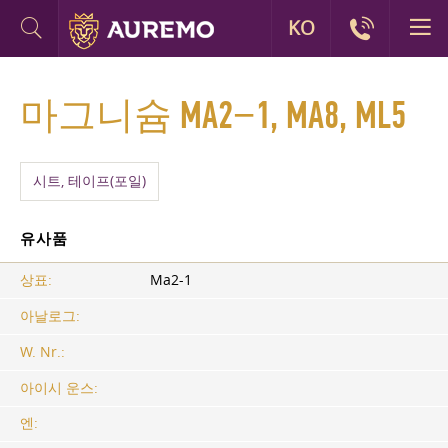
KO
마그니슘 MA2−1, MA8, ML5
시트, 테이프(포일)
유사품
상표:
Ма2-1
아날로그:
W. Nr.:
아이시 운스:
엔: