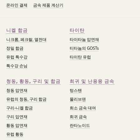
온라인 결제
금속 제품 계산기
니켈 합금
타이탄
니크롬, 페크랄, 열전대
타이타늄 압연재
정밀 합금
티타늄의 GOSTs
유럽 특수강
타이탄 유럽
특수강 손님
청동, 황동, 구리 및 합금
희귀 및 난용융 금속
청동 압연재
텅스텐
유럽의 청동, 구리 합금
몰리브덴
구리-니켈 합금
희소 금속 대여
구리 압연재
희귀 금속
황동 압연재
란타노이드
유럽 황동