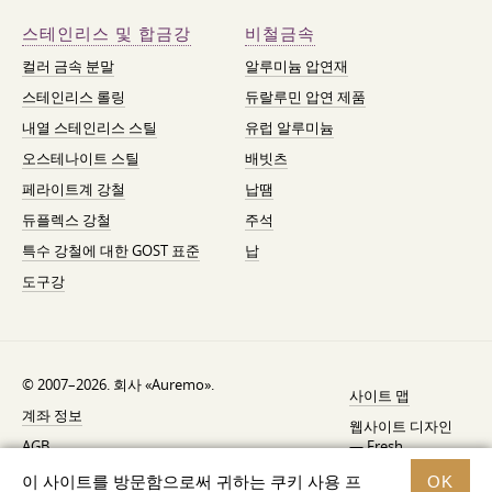
스테인리스 및 합금강
비철금속
컬러 금속 분말
알루미늄 압연재
스테인리스 롤링
듀랄루민 압연 제품
내열 스테인리스 스틸
유럽 알루미늄
오스테나이트 스틸
배빗츠
페라이트계 강철
납땜
듀플렉스 강철
주석
특수 강철에 대한 GOST 표준
납
도구강
© 2007–2026. 회사 «Auremo».
사이트 맵
계좌 정보
웹사이트 디자인
AGB
—
Fresh
리콜 통지
이 사이트를 방문함으로써 귀하는 쿠키 사용 프
OK