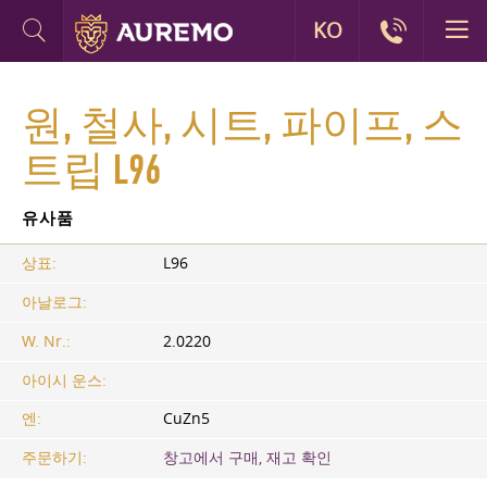
KO
원, 철사, 시트, 파이프, 스
트립 L96
유사품
상표:
L96
아날로그:
W. Nr.:
2.0220
아이시 운스:
엔:
CuZn5
주문하기:
창고에서 구매, 재고 확인