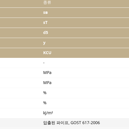
종류
sв
sT
d5
y
KCU
-
MPa
MPa
%
%
kJ/m²
압출된 파이프,
GOST 617-2006