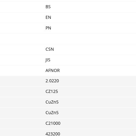
BS
EN
PN
CSN
JIS
AFNOR
2.0220
CZ125
CuZn5
CuZn5
C21000
423200