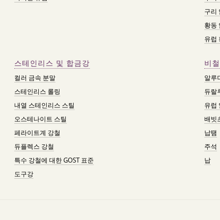
구리
황동
유럽
스테인리스 및 합금강
비철
컬러 금속 분말
알루
스테인리스 롤링
듀랄
내열 스테인리스 스틸
유럽
오스테나이트 스틸
배빗
페라이트계 강철
납땜
듀플렉스 강철
주석
특수 강철에 대한 GOST 표준
납
도구강