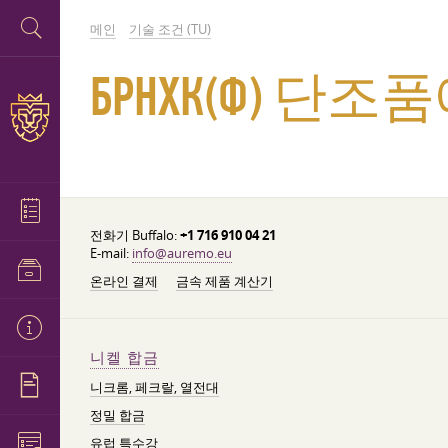
메인
기술 조건 (TU)
БРНХК(Ф) 단
전화기 Buffalo:
+1 716 910 04 21
E-mail:
info@auremo.eu
온라인 결제
금속 제품 계산기
니켈 합금
니크롬, 페크랄, 열전대
정밀 합금
유럽 특수강