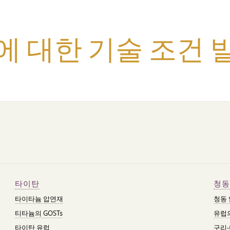
조품에 대한 기술 조건
타이탄
청동
타이타늄 압연재
청동
티타늄의 GOSTs
유럽의
타이탄 유럽
구리-