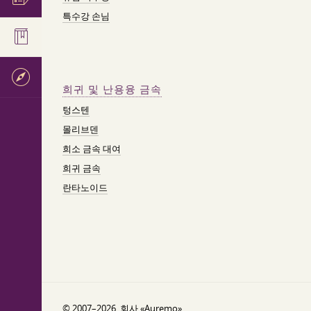
특수강 손님
희귀 및 난용융 금속
텅스텐
몰리브덴
희소 금속 대여
희귀 금속
란타노이드
© 2007–2026. 회사 «Auremo».