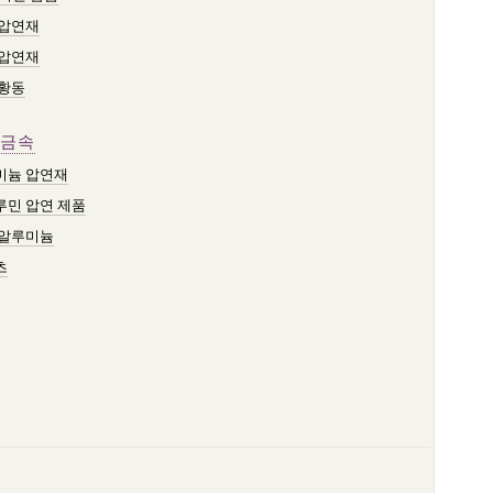
 압연재
 압연재
 황동
금속
미늄 압연재
루민 압연 제품
 알루미늄
츠