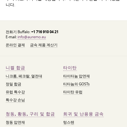
니다.
전화기 Buffalo:
+1 716 910 04 21
E-mail:
info@auremo.eu
온라인 결제
금속 제품 계산기
니켈 합금
타이탄
니크롬, 페크랄, 열전대
타이타늄 압연재
정밀 합금
티타늄의 GOSTs
유럽 특수강
타이탄 유럽
특수강 손님
청동, 황동, 구리 및 합금
희귀 및 난용융 금속
청동 압연재
텅스텐