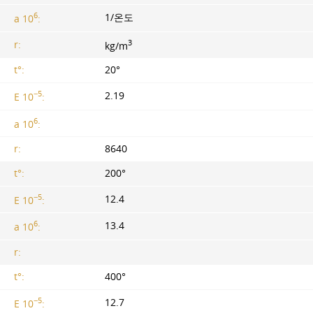
6
1/온도
a 10
:
3
r:
kg/m
t°:
20°
−5
2.19
E 10
:
6
a 10
:
r:
8640
t°:
200°
−5
12.4
E 10
:
6
13.4
a 10
:
r:
t°:
400°
−5
12.7
E 10
: