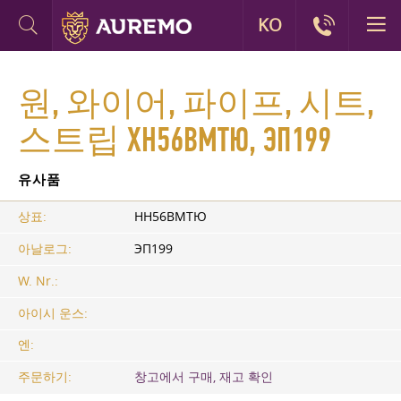
KO
원, 와이어, 파이프, 시트,
스트립 ХН56ВМТЮ, ЭП199
유사품
상표:
HН56ВМТЮ
아날로그:
ЭП199
W. Nr.:
아이시 운스:
엔:
주문하기:
창고에서 구매, 재고 확인