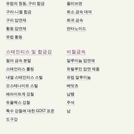
유럽의 청동, 구리 합금
몰리브덴
구리-니켈 합금
희소 금속 대여
구리 압연재
희귀 금속
황동 압연재
란타노이드
유럽 황동
스테인리스 및 합금강
비철금속
컬러 금속 분말
알루미늄 압연재
스테인리스 롤링
듀랄루민 압연 제품
내열 스테인리스 스틸
유럽 알루미늄
오스테나이트 스틸
배빗츠
페라이트계 강철
납땜
듀플렉스 강철
주석
특수 강철에 대한 GOST 표준
납
도구강