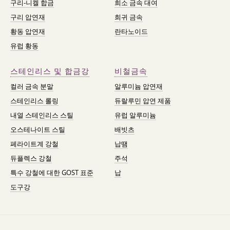
구리-니켈 합금
희소 금속 대여
구리 압연재
희귀 금속
황동 압연재
란타노이드
유럽 황동
스테인리스 및 합금강
비철금속
컬러 금속 분말
알루미늄 압연재
스테인리스 롤링
듀랄루민 압연 제품
내열 스테인리스 스틸
유럽 알루미늄
오스테나이트 스틸
배빗츠
페라이트계 강철
납땜
듀플렉스 강철
주석
특수 강철에 대한 GOST 표준
납
도구강