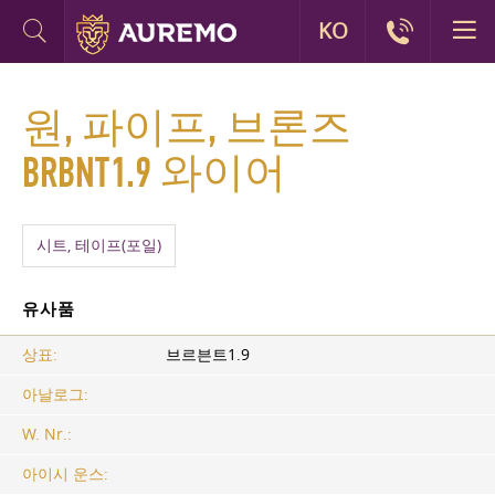
KO
원, 파이프, 브론즈
BRBNT1.9 와이어
시트, 테이프(포일)
유사품
상표:
브르븐트1.9
아날로그:
W. Nr.:
아이시 운스: