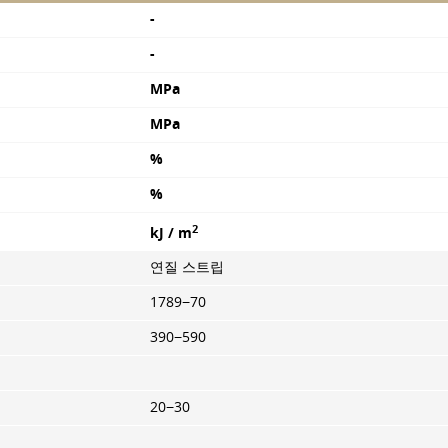
-
-
MPa
MPa
%
%
2
kJ / m
연질 스트립
1789−70
390−590
20−30