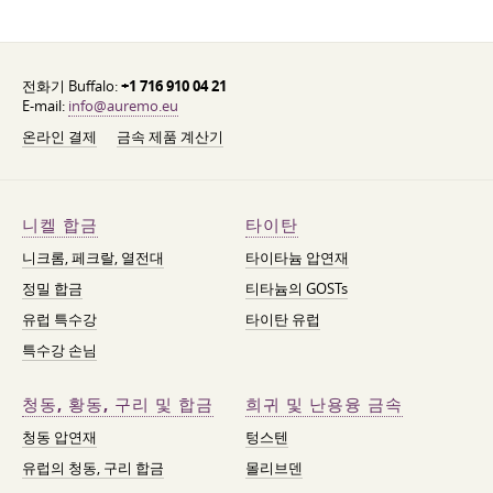
전화기 Buffalo:
+1 716 910 04 21
E-mail:
info@auremo.eu
온라인 결제
금속 제품 계산기
니켈 합금
타이탄
니크롬, 페크랄, 열전대
타이타늄 압연재
정밀 합금
티타늄의 GOSTs
유럽 특수강
타이탄 유럽
특수강 손님
청동, 황동, 구리 및 합금
희귀 및 난용융 금속
청동 압연재
텅스텐
유럽의 청동, 구리 합금
몰리브덴