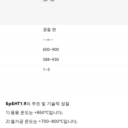
경질 판
---«---
600−900
588−930
1−3
БрБНТ1.9
의 주조 및 기술적 성질
1) 용융 온도는 +860°C입니다;
2) 열가공 온도는 +700−800°C입니다;