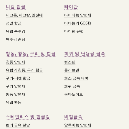
니켈 합금
타이탄
니크롬, 페크랄, 열전대
타이타늄 압연재
정밀 합금
티타늄의 GOSTs
유럽 특수강
타이탄 유럽
특수강 손님
청동, 황동, 구리 및 합금
희귀 및 난용융 금속
청동 압연재
텅스텐
유럽의 청동, 구리 합금
몰리브덴
구리-니켈 합금
희소 금속 대여
구리 압연재
희귀 금속
황동 압연재
란타노이드
유럽 황동
스테인리스 및 합금강
비철금속
컬러 금속 분말
알루미늄 압연재