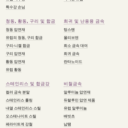
특수강 손님
청동, 황동, 구리 및 합금
희귀 및 난용융 금속
청동 압연재
텅스텐
유럽의 청동, 구리 합금
몰리브덴
구리-니켈 합금
희소 금속 대여
구리 압연재
희귀 금속
황동 압연재
란타노이드
유럽 황동
스테인리스 및 합금강
비철금속
컬러 금속 분말
알루미늄 압연재
스테인리스 롤링
듀랄루민 압연 제품
내열 스테인리스 스틸
유럽 알루미늄
오스테나이트 스틸
배빗츠
페라이트계 강철
납땜