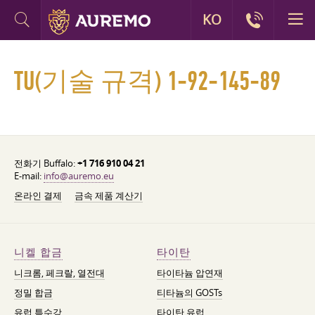
KO
TU(기술 규격) 1-92-145-89
전화기 Buffalo:
+1 716 910 04 21
E-mail:
info@auremo.eu
온라인 결제
금속 제품 계산기
니켈 합금
타이탄
니크롬, 페크랄, 열전대
타이타늄 압연재
정밀 합금
티타늄의 GOSTs
유럽 특수강
타이탄 유럽