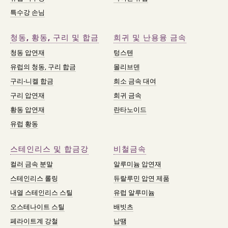
특수강 손님
청동, 황동, 구리 및 합금
희귀 및 난용융 금속
청동 압연재
텅스텐
유럽의 청동, 구리 합금
몰리브덴
구리-니켈 합금
희소 금속 대여
구리 압연재
희귀 금속
황동 압연재
란타노이드
유럽 황동
스테인리스 및 합금강
비철금속
컬러 금속 분말
알루미늄 압연재
스테인리스 롤링
듀랄루민 압연 제품
내열 스테인리스 스틸
유럽 알루미늄
오스테나이트 스틸
배빗츠
페라이트계 강철
납땜