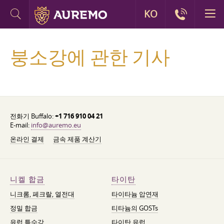
KO
붕소강에 관한 기사
전화기 Buffalo:
+1 716 910 04 21
E-mail:
info@auremo.eu
온라인 결제
금속 제품 계산기
니켈 합금
타이탄
니크롬, 페크랄, 열전대
타이타늄 압연재
정밀 합금
티타늄의 GOSTs
유럽 특수강
타이탄 유럽