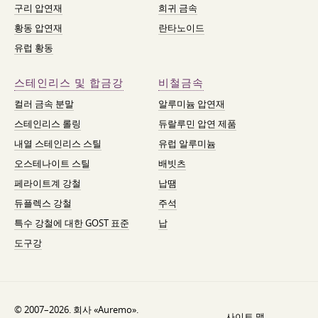
구리 압연재
희귀 금속
황동 압연재
란타노이드
유럽 황동
스테인리스 및 합금강
비철금속
컬러 금속 분말
알루미늄 압연재
스테인리스 롤링
듀랄루민 압연 제품
내열 스테인리스 스틸
유럽 알루미늄
오스테나이트 스틸
배빗츠
페라이트계 강철
납땜
듀플렉스 강철
주석
특수 강철에 대한 GOST 표준
납
도구강
© 2007–2026. 회사 «Auremo».
사이트 맵