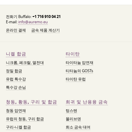
전화기 Buffalo:
+1 716 910 04 21
E-mail:
info@auremo.eu
온라인 결제
금속 제품 계산기
니켈 합금
타이탄
니크롬, 페크랄, 열전대
타이타늄 압연재
정밀 합금
티타늄의 GOSTs
유럽 특수강
타이탄 유럽
특수강 손님
청동, 황동, 구리 및 합금
희귀 및 난용융 금속
청동 압연재
텅스텐
유럽의 청동, 구리 합금
몰리브덴
구리-니켈 합금
희소 금속 대여