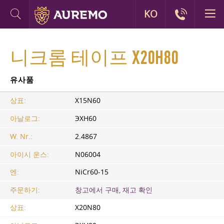
KO
니크롬 테이프 Х20Н80
유사품
상표:
X15N60
아날로그:
ЭХН60
W. Nr.:
2.4867
아이시 운스:
N06004
엔:
NiCr60-15
주문하기:
창고에서 구매, 재고 확인
상표:
X20N80