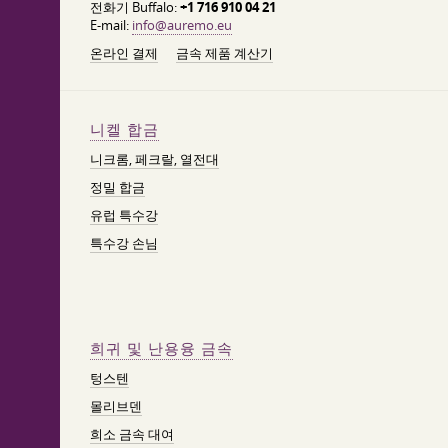
전화기 Buffalo:
+1 716 910 04 21
E-mail:
info@auremo.eu
온라인 결제
금속 제품 계산기
니켈 합금
니크롬, 페크랄, 열전대
정밀 합금
유럽 특수강
특수강 손님
희귀 및 난용융 금속
텅스텐
몰리브덴
희소 금속 대여