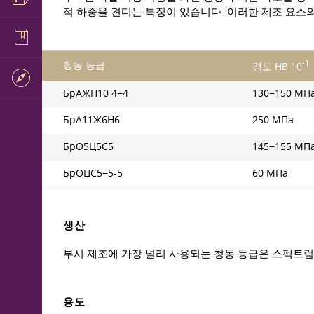
적 하중을 견디는 특징이 있습니다. 이러한 제조 요소
-1
청동 등급
경도 НВ 10
БрАЖН10 4−4
130−150 МП
БрА11Ж6Н6
250 МПа
БрО5Ц5С5
145−155 МП
БрОЦС5−5-5
60 МПа
생산
부시 제조에 가장 널리 사용되는 청동 등급은 스펙트럼: Бр
용도