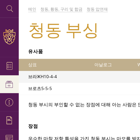
메인
청동, 황동, 구리 및 합금
청동 압연재
청동 부싱
유사품
상표
아날로그
W
브라ЖН10-4-4
브로츠5-5-5
청동 부시의 부인할 수 없는 장점에 대해 아는 사람은 
장점
우수한 마찰 저항 특성을 가진 청동 부시는 마모를 방