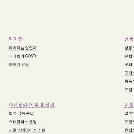
타이탄
청동
타이타늄 압연재
청동
티타늄의 GOSTs
유럽의
타이탄 유럽
구리-
구리
황동
유럽
스테인리스 및 합금강
비철
컬러 금속 분말
알루
스테인리스 롤링
듀랄
내열 스테인리스 스틸
유럽