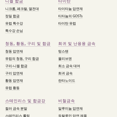
니켈 합금
타이탄
니크롬, 페크랄, 열전대
타이타늄 압연재
정밀 합금
티타늄의 GOSTs
유럽 특수강
타이탄 유럽
특수강 손님
청동, 황동, 구리 및 합금
희귀 및 난용융 금속
청동 압연재
텅스텐
유럽의 청동, 구리 합금
몰리브덴
구리-니켈 합금
희소 금속 대여
구리 압연재
희귀 금속
황동 압연재
란타노이드
유럽 황동
스테인리스 및 합금강
비철금속
컬러 금속 분말
알루미늄 압연재
스테인리스 롤링
듀랄루민 압연 제품