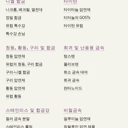
니켈 합금
타이탄
니크롬, 페크랄, 열전대
타이타늄 압연재
정밀 합금
티타늄의 GOSTs
유럽 특수강
타이탄 유럽
특수강 손님
청동, 황동, 구리 및 합금
희귀 및 난용융 금속
청동 압연재
텅스텐
유럽의 청동, 구리 합금
몰리브덴
구리-니켈 합금
희소 금속 대여
구리 압연재
희귀 금속
황동 압연재
란타노이드
유럽 황동
스테인리스 및 합금강
비철금속
컬러 금속 분말
알루미늄 압연재
스테인리스 롤링
듀랄루민 압연 제품