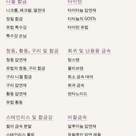
니켈 합금
타이탄
니크롬, 페크랄, 열전대
타이타늄 압연재
정밀 합금
티타늄의 GOSTs
유럽 특수강
타이탄 유럽
특수강 손님
청동, 황동, 구리 및 합금
희귀 및 난용융 금속
청동 압연재
텅스텐
유럽의 청동, 구리 합금
몰리브덴
구리-니켈 합금
희소 금속 대여
구리 압연재
희귀 금속
황동 압연재
란타노이드
유럽 황동
스테인리스 및 합금강
비철금속
컬러 금속 분말
알루미늄 압연재
스테인리스 롤링
듀랄루민 압연 제품