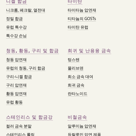
니켈 합금
타이탄
니크롬, 페크랄, 열전대
타이타늄 압연재
정밀 합금
티타늄의 GOSTs
유럽 특수강
타이탄 유럽
특수강 손님
청동, 황동, 구리 및 합금
희귀 및 난용융 금속
청동 압연재
텅스텐
유럽의 청동, 구리 합금
몰리브덴
구리-니켈 합금
희소 금속 대여
구리 압연재
희귀 금속
황동 압연재
란타노이드
유럽 황동
스테인리스 및 합금강
비철금속
컬러 금속 분말
알루미늄 압연재
스테인리스 롤링
듀랄루민 압연 제품